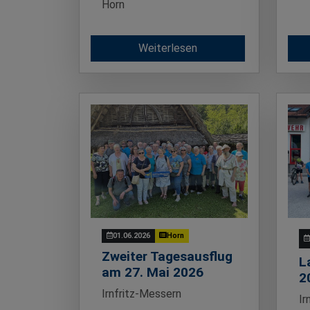
Horn
Weiterlesen
01.06.2026
Horn
Zweiter Tagesausflug
L
am 27. Mai 2026
2
Irnfritz-Messern
Ir