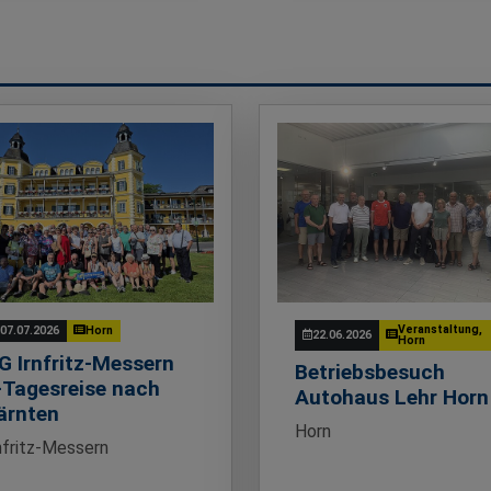
Veranstaltung,
07.07.2026
Horn
22.06.2026
Horn
G Irnfritz-Messern
Betriebsbesuch
-Tagesreise nach
Autohaus Lehr Horn
ärnten
Horn
nfritz-Messern