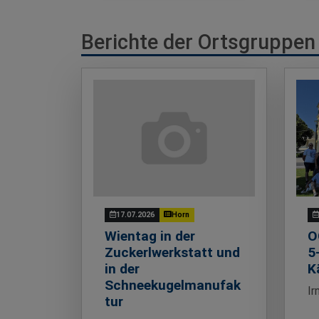
Berichte der Ortsgruppen
17.07.2026
Horn
Wientag in der
O
Zuckerlwerkstatt und
5
in der
K
Schneekugelmanufak
Ir
tur