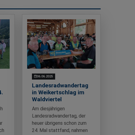
06.06.2025
Landesradwandertag
4.
in Weikertschlag im
Waldviertel
ch
Am diesjährigen
Landesradwandertag, der
ur
heuer übrigens schon zum
ch
24. Mal stattfand, nahmen