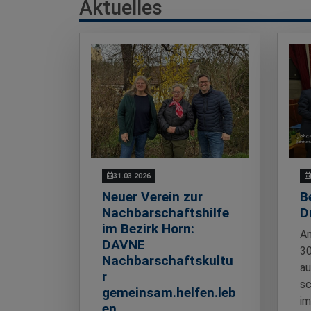
Aktuelles
31.03.2026
Neuer Verein zur
B
Nachbarschaftshilfe
D
im Bezirk Horn:
Am
DAVNE
30
Nachbarschaftskultu
au
r
sc
gemeinsam.helfen.leb
im
en