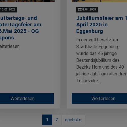
12.05.2025
01.04.2025
uttertags- und
Jubiläumsfeier am 1
atertagsfeier am
April 2025 in
6.Mai 2025 - OG
Eggenburg
apons
In der voll besetzten
iterlesen
Stadthalle Eggenburg
wurde das 45 jährige
Bestandsjubiläum des
Bezirks Horn und das 40
jährige Jubiläum aller drei
Teilbezirke…
Weiterlesen
Weiterlesen
1
2
nächste