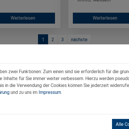
Weiterlesen
Weiterlesen
1
2
3
nächste
n zwei Funktionen: Zum einen sind sie erforderlich für die gru
re Inhalte für Sie immer weiter verbessern. Hierzu werden pse
 in die Verwendung der Cookies können Sie jederzeit widerrufe
ärung
und zu uns im
Impressum
.
Kontakt
|
Datenschutz
|
Impressum
:00 Uhr
Alle C