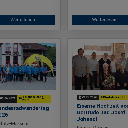
Weiterlesen
Weiterlesen
Veranstaltung,
29.05.2026
Gratulation, Ho
01.06.2026
Horn
Eiserne Hochzeit vo
andesradwandertag
Gertrude und Josef
026
Johandl
nfritz-Messern
Irnfritz-Messern