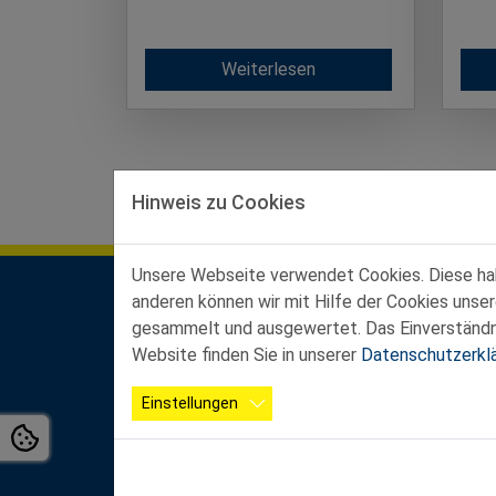
Weiterlesen
Hinweis zu Cookies
Unsere Webseite verwendet Cookies. Diese habe
anderen können wir mit Hilfe der Cookies unse
Kontakt Landesgeschäftsstelle
gesammelt und ausgewertet. Das Einverständnis
Ferstlergasse 4/3, 3100 St. Pölten
Website finden Sie in unserer
Datenschutzerkl
Büroöffnungszeiten:
Mo-Do von 8:00 - 12:00 Uhr und von 13:00 - 16
Einstellungen
Fr von 8:00 - 12:00 Uhr
Tel.:
02742 / 2
0200 - 4000