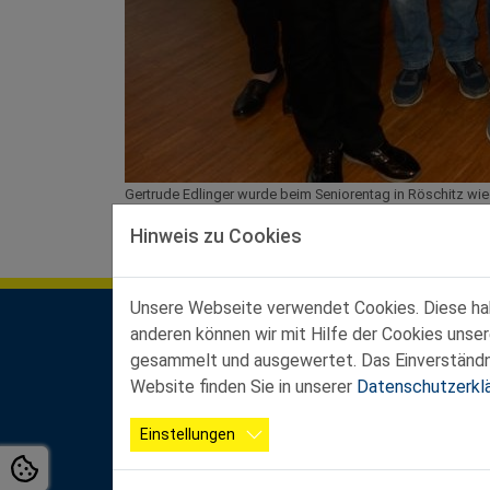
Gertrude Edlinger wurde beim Seniorentag in Röschitz wied
Beiräte Helga Barth und Astrid Schneider.
Hinweis zu Cookies
Unsere Webseite verwendet Cookies. Diese habe
anderen können wir mit Hilfe der Cookies unse
Kontakt Landesgeschäftsstelle
gesammelt und ausgewertet. Das Einverständnis
Ferstlergasse 4/3, 3100 St. Pölten
Website finden Sie in unserer
Datenschutzerkl
Büroöffnungszeiten:
Mo-Do von 8:00 - 12:00 Uhr und von 13:00 - 16
Einstellungen
Fr von 8:00 - 12:00 Uhr