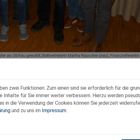
er als Obfrau gewählt,Stellvertreterin Martha Rauscher (neu), Finanzreferentin
n zwei Funktionen: Zum einen sind sie erforderlich für die gru
re Inhalte für Sie immer weiter verbessern. Hierzu werden pse
 in die Verwendung der Cookies können Sie jederzeit widerrufe
ärung
und zu uns im
Impressum
.
Kontakt
|
Datenschutz
|
Impressum
:00 Uhr