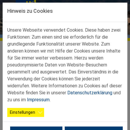
Direkt zur Hauptnavigation springen
Direkt zum Inhalt springen
Hinweis zu Cookies
Termine
Unsere Webseite verwendet Cookies. Diese haben zwei
Funktionen: Zum einen sind sie erforderlich für die
grundlegende Funktionalität unserer Website. Zum
Teilbezirke
Ortsgruppen Teilbez. Geras
Weitersfeld
Termine
anderen können wir mit Hilfe der Cookies unsere Inhalte
für Sie immer weiter verbessern. Hierzu werden
Es gibt keine Veranstaltungen in der aktuellen Ansicht.
pseudonymisierte Daten von Website-Besuchern
gesammelt und ausgewertet. Das Einverständnis in die
Verwendung der Cookies können Sie jederzeit
widerrufen. Weitere Informationen zu Cookies auf dieser
Website finden Sie in unserer
Datenschutzerklärung
und
zu uns im
Impressum
.
Einstellungen