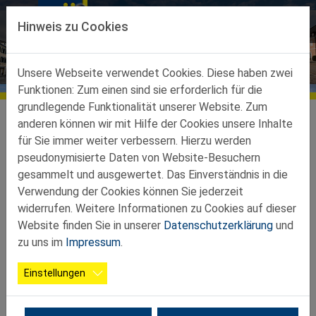
Direkt zur Hauptnavigation springen
Direkt zum Inhalt springen
Hinweis zu Cookies
Unsere Webseite verwendet Cookies. Diese haben zwei
Funktionen: Zum einen sind sie erforderlich für die
grundlegende Funktionalität unserer Website. Zum
Teilbezirke
Ortsgruppen Teilbez. Horn
Brunn an der Wild
Vorstand
anderen können wir mit Hilfe der Cookies unsere Inhalte
für Sie immer weiter verbessern. Hierzu werden
Vorstand
pseudonymisierte Daten von Website-Besuchern
gesammelt und ausgewertet. Das Einverständnis in die
Verwendung der Cookies können Sie jederzeit
Vorstand der Ortsgruppe Brunn an der
widerrufen. Weitere Informationen zu Cookies auf dieser
Wild
Website finden Sie in unserer
Datenschutzerklärung
und
zu uns im
Impressum
.
Einstellungen